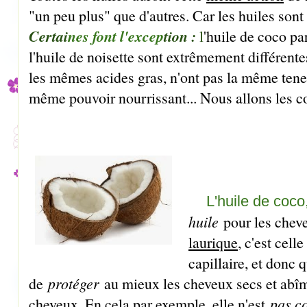
"un peu plus" que d'autres. Car les huiles sont
Certai
nes font l'excep
tion :
l
'huile de coco par
l'huile de noisette sont extrêmement différente
les mêmes acides gras, n'ont pas la même teneur
même pouvoir nourrissant... Nous allons les c
L'huile de coco
huile
pour les cheve
laurique
, c'est cell
capillaire, et donc q
de
protéger
au mieux les cheveux secs et ab
cheveux
. En cela par exemple, elle n'est
pas c